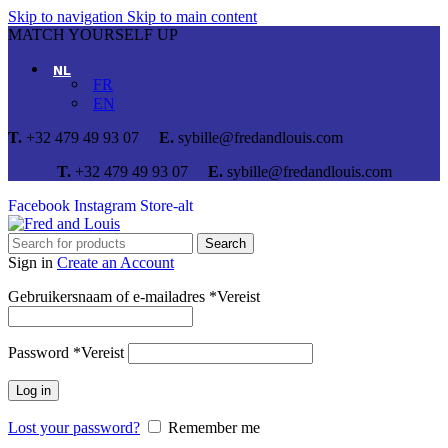
Skip to navigation
Skip to main content
MATCH YOURSELF UP
NL
FR
EN
T.
+32 479 49 93 07
E.
sybille@fredandlouis.com
T.
+32 479 49 93 07
E.
sybille@fredandlouis.com
Facebook
Instagram
Store-alt
Search
Sign in
Create an Account
Gebruikersnaam of e-mailadres
*
Vereist
Password
*
Vereist
Log in
Lost your password?
Remember me