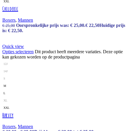
XXL
Childeric
Boxers
,
Mannen
Oorspronkelijke prijs was: € 25,00.
€
22,50
Huidige prijs
€
25,00
is: € 22,50.
Quick view
Opties selecteren
Dit product heeft meerdere variaties. Deze optie
kan gekozen worden op de productpagina
12J
14J
S
M
L
XL
XXL
Harvey
Boxers
,
Mannen