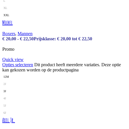
L
XL
XXL
Michel
Boxers
,
Mannen
€
20,00
-
€
22,50
Prijsklasse: € 20,00 tot € 22,50
Promo
Quick view
Opties selecteren
Dit product heeft meerdere variaties. Deze optie
kan gekozen worden op de productpagina
12M
2J
3J
4J
5J
6J
Axel Jr.