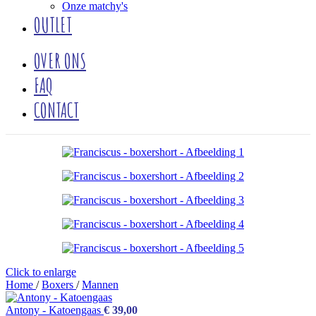
Onze matchy's
OUTLET
OVER ONS
FAQ
CONTACT
Click to enlarge
Home
/
Boxers
/
Mannen
Antony - Katoengaas
€
39,00