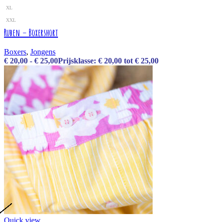
XL
XXL
Ruben – Boxershort
Boxers
,
Jongens
€
20,00
-
€
25,00
Prijsklasse: € 20,00 tot € 25,00
Quick view