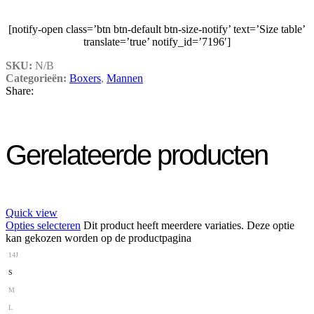
[notify-open class=’btn btn-default btn-size-notify’ text=’Size table’
translate=’true’ notify_id=’7196′]
SKU:
N/B
Categorieën:
Boxers
,
Mannen
Share:
Gerelateerde producten
Quick view
Opties selecteren
Dit product heeft meerdere variaties. Deze optie
kan gekozen worden op de productpagina
14J
S
M
L