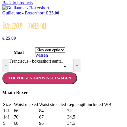
Back to products
Guillaume - Boxershort
€
25,00
Franciscus – boxershort
€
25,00
Maat
Wissen
Franciscus - boxershort aantal
-
+
TOEVOEGEN AAN WINKELWAGEN
Maat : Boxer
Size
Waist relaxed
Waist strechted
Leg length included WB
12J
66
84
32
14J
70
87
34,5
S
68
96
34,5