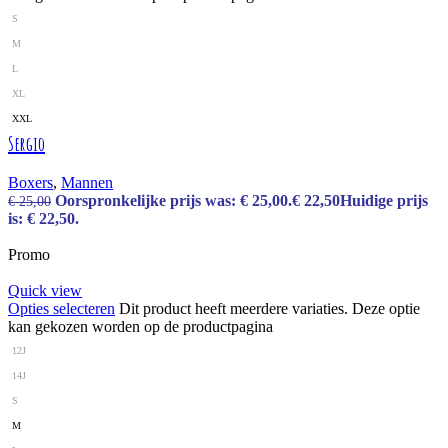
S
M
L
XL
XXL
Sergio
Boxers
,
Mannen
Oorspronkelijke prijs was: € 25,00.
€
22,50
Huidige prijs
€
25,00
is: € 22,50.
Promo
Quick view
Opties selecteren
Dit product heeft meerdere variaties. Deze optie
kan gekozen worden op de productpagina
12J
14J
S
M