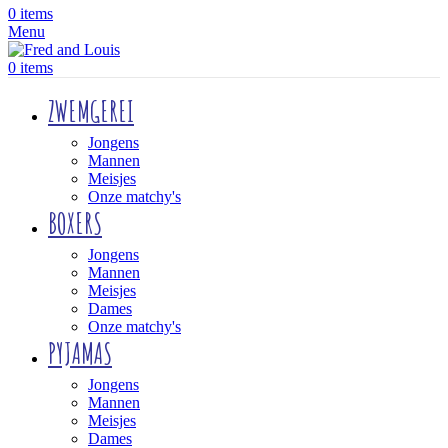
0
items
Menu
0
items
ZWEMGEREI
Jongens
Mannen
Meisjes
Onze matchy's
BOXERS
Jongens
Mannen
Meisjes
Dames
Onze matchy's
PYJAMAS
Jongens
Mannen
Meisjes
Dames