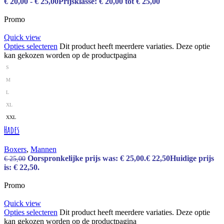
€
20,00
-
€
25,00
Prijsklasse: € 20,00 tot € 25,00
Promo
Quick view
Opties selecteren
Dit product heeft meerdere variaties. Deze optie
kan gekozen worden op de productpagina
S
M
L
XL
XXL
Hades
Boxers
,
Mannen
Oorspronkelijke prijs was: € 25,00.
€
22,50
Huidige prijs
€
25,00
is: € 22,50.
Promo
Quick view
Opties selecteren
Dit product heeft meerdere variaties. Deze optie
kan gekozen worden op de productpagina